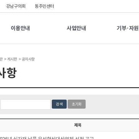
강남구의회
동주민센터
이용안내
사업안내
기부·자
관 >
게시판 >
공지사항
사항
검색
초기화
제목
2026년 식자재 납품 우선협상대상업체 선정 공고