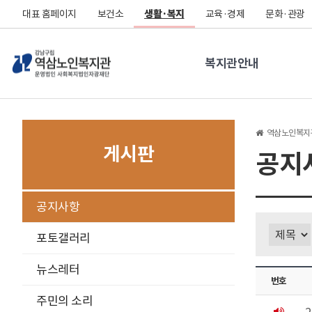
대표 홈페이지
보건소
생활·복지
교육·경제
문화·관광
복지관안내
역삼노인복지
게시판
공지
구
공지사항
분
선
포토갤러리
뉴스레터
번호
주민의 소리
공