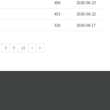
406
2026-06-23
453
2026-06-22
326
2026-06-17
다
맨
8
9
10
음
마
페
지
이
막
지
페
로
이
지
로