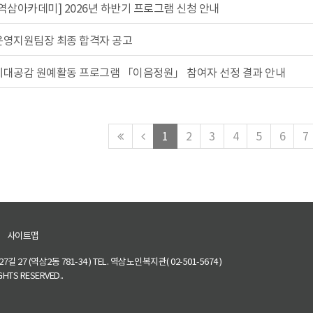
[역삼아카데미] 2026년 하반기 프로그램 신청 안내
운영지원팀장 최종 합격자 공고
세대공감 원예활동 프로그램 「이음정원」 참여자 선정 결과 안내
맨
이
1
2
3
4
5
6
7
처
전
음
페
페
이
이
지
지
로
로
사이트맵
27 (역삼2동 781-34 ) TEL. 역삼노인복지관( 02-501-5674 )
HTS RESERVED..