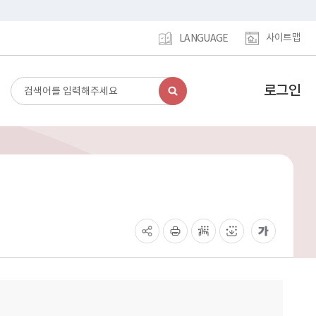
사이트맵
LANGUAGE
로그인
검
강
색
남
구
홈
페
이
지
메
인
이
동