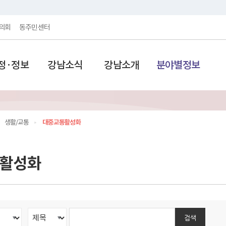
의회
동주민센터
정·정보
강남소식
강남소개
분야별정보
생활/교통
대중교통활성화
활성화
검색