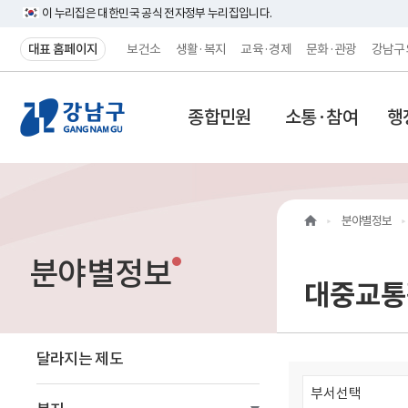
이 누리집은 대한민국 공식 전자정부 누리집입니다.
대표 홈페이지
보건소
생활·복지
교육·경제
문화·관광
강남구
강
종합민원
소통·참여
행
남
구
홈
분야별정보
페
분야별정보
이
대중교통
지
메
달라지는 제도
인