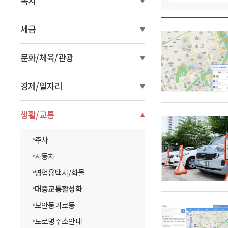
복지
이
동
세금
문화/체육/관광
경제/일자리
생활/교통
주차
자동차
영업용택시/화물
대중교통활성화
보안등가로등
도로명주소안내