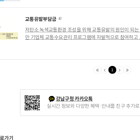
교통유발부담금
저탄소 녹색교통환경 조성을 위해 교통유발의 원인이 되는
만 기업체 교통수요관리 프로그램에 자발적으로 참여하고
부담금 경감을 통해서 경감혜택을 받으실 수 있어요.
1
맨
이
다
맨
처
전
음
마
음
페
페
지
페
이
이
막
강남구청 카카오톡
이
지
지
페
실시간 정보와 다양한 혜택·안내를 친구 추가로
지
로
로
이
로
지
로
바로가기