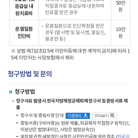
50만
직접결과로 응급실에 내원하여
응급실 내
원
진료를 받은 경우
원치료비
온열질환으로 진단확정을 받은
온열질환
10만
경우 (열사병 및 일사병, 열실신,
진단비
원
열경련 등)
※ 상법 제732조(15세 미만자등에 대한 계약의 금지)에 따라 1
5세 미만자는 사망보험에서 제외
청구방법 및 문의
청구방법
청구사유 발생 시 한국지방재정공제회에 청구서 및 증빙서류 제
출
청구서 및 증빙서류 안내
다운로드
미리보기
증빙서류(구비서류)는 원본 제출, 피공제자 직접청구 원칙(단,
미성년은 법정대리인, 사망은 법정상속인)
보장에 관한 세부적인 사항은 시민안전공제 약관 참조 (
한국지