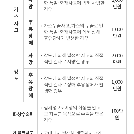
2,000
한 폭발·화재사고에 의해 사망한
망
만원
경우
가
스
후
사
가스누출사고, 가스의 누출로 인
유
1,000
고
한 폭발·화재사고에 의해 상해
장
만원
후유장해가 발생한 경우
해
사
강도에 의해 발생한 사고의 직접
2,000
적인 결과로 사망한 경우
망
만원
강
후
강도에 의해 발생한 사고의 직접
도
유
1,000
적인 결과로 상해 후유장해가 발
장
만원
생한 경우
해
심재성 2도이상의 화상을 입고
100만
그 치료를 목적으로 수술을 받은
화상수술비
원
경우
개물림사고
국내에서 발생한 개물림사고의