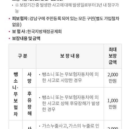
동
※ 보장기간 중 발생한 사고에 대해 발생일로부터 3년 내 청구가
능
피보험자 :
강남구에 주민등록 되어 있는 모든 구민(별도 가입절차
없음)
보 험 사 :
한국지방재정공제회
보장내용 및 금액
최대
구 분
보 장 내 용
보장
금액
뺑
사
뺑소니 또는 무보험자동차에 의
2,000
한 사고로 사망한 경우
소
망
만원
니·
후
무
뺑소니 또는 무보험자동차에 의
유
1,000
보
한 사고로 상해 후유장해가 발생
장
만원
험
한 경우
해
차
가스누출사고, 가스의 누출로 인
사