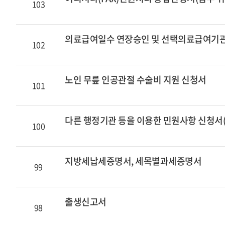
103
의료급여일수 연장승인 및 선택의료급여기
102
노인 무릎 인공관절 수술비 지원 신청서
101
다른 행정기관 등을 이용한 민원사항 신청서(
100
지방세납세증명서, 세목별과세증명서
99
출생신고서
98