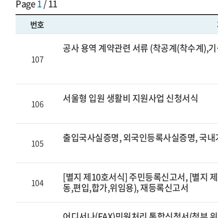
Page
1
/ 11
번호
공사 용역 계약관련 서류 (착공계(착수계),기
107
서울형 입원 생활비 지원사업 신청서식
106
출입국사실증명, 외국인등록사실증명, 국
105
[별지 제10호서식] 주민등록신고서, [별지 
104
동,편입,합가,위임용), 재등록신고서
어디서나(FAX)민원처리 통합신청서(첨부 위