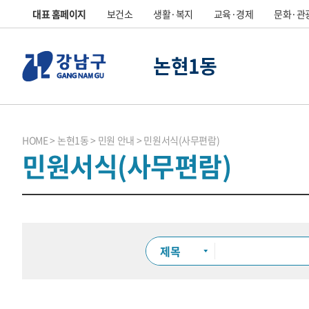
대표 홈페이지
보건소
생활·복지
교육·경제
문화·관
논현1동
HOME
논현1동
민원 안내
민원서식(사무편람)
민원서식(사무편람)