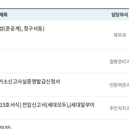
제목
담당부서
성(준공계), 청구서등)
재무과
질병관리
내거소신고사실증명발급신청서
민원여권
제15호서식] 전입신고서(세대모두),(세대일부이
주민자치
임장)