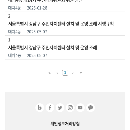
대치4동
2026-01-28
2
서울특별시 강남구 주민자치센터 설치 및 운영 조례 시행규칙
대치4동
2025-05-07
1
서울특별시 강남구 주민자치센터 설치 및 운영 조례
대치4동
2025-05-07
맨
이
다
맨
1
처
전
음
마
음
페
페
지
페
이
이
막
이
지
지
페
지
로
로
이
로
지
로
개인정보처리방침