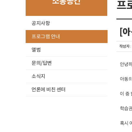
소통공간
프
구
공지사항
분
[아
선
프로그램 안내
작성자
:
앨범
문의/답변
안녕하
소식지
아동의
언론에 비친 센터
이 중
학습권
혹시 