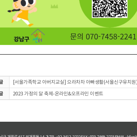
[서울가족학교 아버지교실] 으라차차 아빠생활(서울신구유치원
2023 가정의 달 축제-온라인&오프라인 이벤트
개포로 617-8(개포동 14-2) TEL : 02-3412-2222 FAX : 070-7469-2223 EMAIL : kfwcl