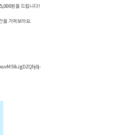
,000원을 드립니다!
간을 가져보아요.
xuvM5IkJgDZQhj0j-