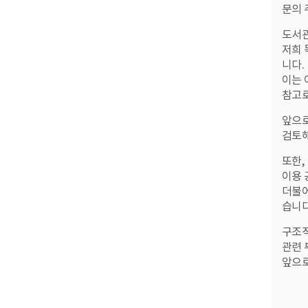
문의 
도서관
저희 
니다.
이는 
참고로
앞으로
검토해
또한,
이용 
더불어
습니다
구조적
관련 
앞으로