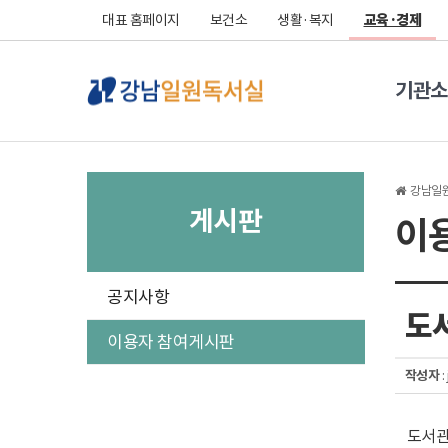
대표 홈페이지
보건소
생활·복지
교육·경제
기관소
강남일
게시판
이
구
공지사항
분
도
선
이용자 참여게시판
작성자
: 
도서관