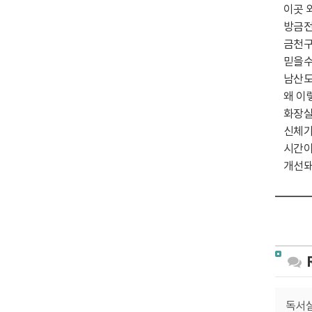
이곳 
방금전
금천구
믿을수
남산도
왜 이
화장실
신체가
시간이
개선돼
독서실