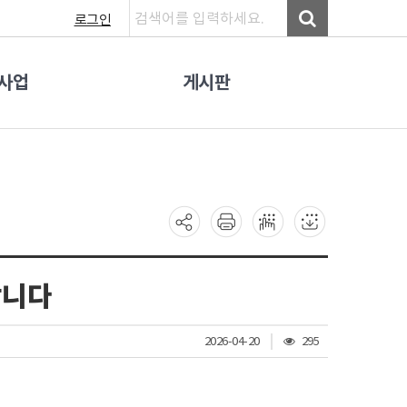
로그인
사업
게시판
합니다
조
2026-04-20
295
회
수