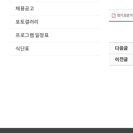
채용공고
장기요양기관
포토갤러리
프로그램 일정표
다
식단표
음
이
글
전
글