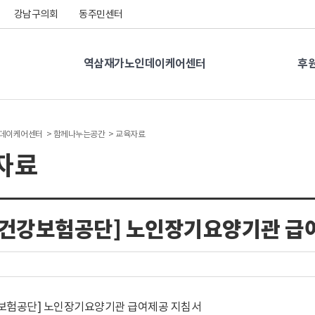
강남구의회
동주민센터
역삼재가노인데이케어센터
후
데이케어센터 >
함께나누는공간 >
교육자료
자료
민건강보험공단] 노인장기요양기관 급
보험공단] 노인장기요양기관 급여제공 지침서