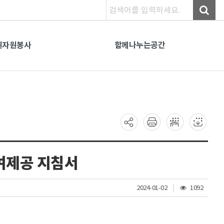
원자원봉사
함께나누는공간
여제공 지침서
조
2024-01-02
1092
회
수