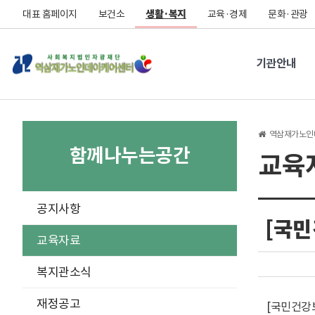
대표 홈페이지
보건소
생활·복지
교육·경제
문화·관광
기관안내
역삼재가노인
함께나누는공간
교육
구
공지사항
분
[국
선
교육자료
복지관소식
재정공고
[국민건강