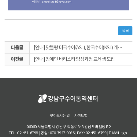
목록
다
[안내] 닷블랑 미국수어(ASL), 한국수어(KSL) 개강 안내
음
이
글
[안내] 장애인 바리스타 양성과정 교육생 모집
전
글
찾아오시는 길
사이트맵
06060 서울특별시 강남구 학동로343 강남포바빌딩 B2
TEL : 02-451-6798 | 영상 : 070-7947-0036 | FAX : 02-451-6799 | E-MAIL : gn-