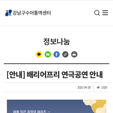
정보나눔
구
분
[안내] 배리어프리 연극공연 안내
선
조
2021-04-28
1820
회
수