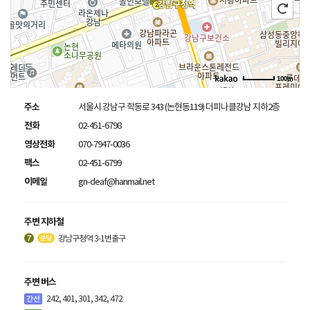
100m
주소
서울시 강남구 학동로 343 (논현동119) 더피나클강남 지하2층
전화
02-451-6798
영상전화
070-7947-0036
팩스
02-451-6799
이메일
gn-deaf@hanmail.net
주변 지하철
강남구청역 3-1번출구
주변 버스
242, 401, 301, 342, 472