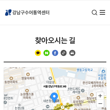
찾아오시는 길
구
분
선
서울 강남구 학동로 343