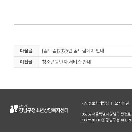
다
[꿈드림]2025년 꿈드림데이 안내
음
이
글
청소년동반자 서비스 안내
전
글
개인정보처리방침
오시는 길
06362 서울특별시 강남구 광평로 144(구
COPYRIGHT ⓒ 강남구청. ALL RIG