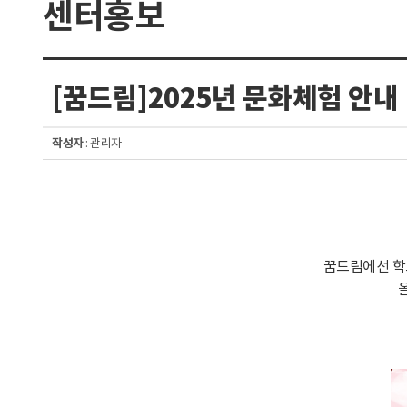
센터홍보
구
분
[꿈드림]2025년 문화체험 안내
선
작성자
: 관리자
꿈드림에선 학