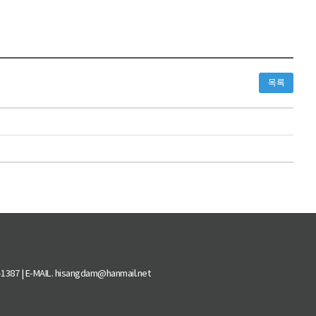
목록
 | E-MAIL. hisangdam@hanmail.net