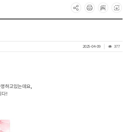
조
2025-04-09
377
회
수
운영하고있는데요,
니다!