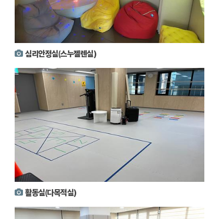
심리안정실(스누젤렌실)
활동실(다목적실)