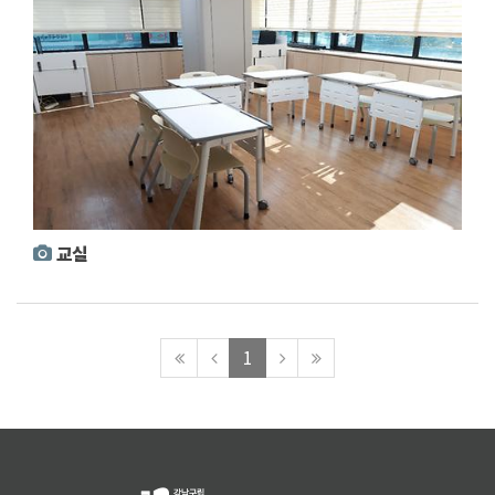
교실
맨
이
다
맨
1
처
전
음
마
음
페
페
지
페
이
이
막
이
지
지
페
지
로
로
이