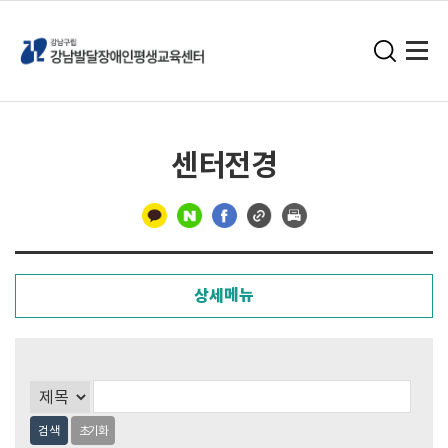
센터전경
구
분
상세메뉴
선
검색
초기화