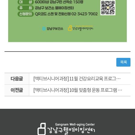
목록
다
[액티브시니어과정] 11월 건강요리교육 프로그램 안내
음
이
글
[액티브시니어과정] 10월 맞춤형 운동 프로그램 안내
전
글