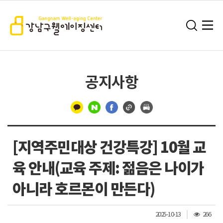
공지사항
구
분
[지역주민대상 건강특강] 10월 교
선
육 안내(교육 주제: 젊음은 나이가
아니라 호르몬이 만든다)
조
2025-10-13
266
회