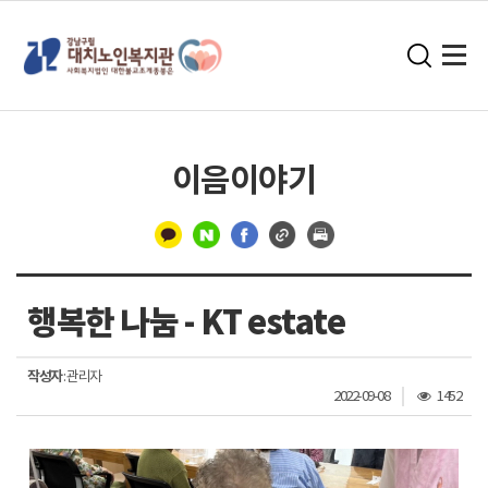
이음이야기
구
분
행복한 나눔 - KT estate
선
작성자
: 관리자
조
2022-09-08
1452
회
수