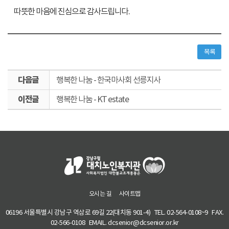
따뜻한 마음에 진심으로 감사드립니다.
목록
다
행복한 나눔 - 한국마사회 선릉지사
음
이
글
행복한 나눔 - KT estate
전
글
오시는 길
사이트맵
06196 서울특별시 강남구 역삼로 69길 22(대치동 901-4)
TEL. 02-564-0108~9
FAX.
02-566-0108
EMAIL. dcsenior@dcsenior.or.kr