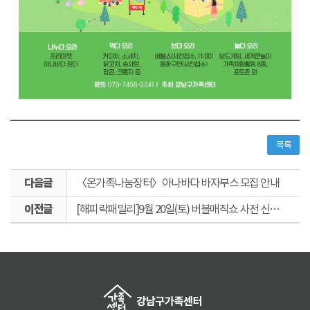
목록
다
〈온가족나눔장터〉아나바다 바자부스 모집 안내
음
이
글
[해피락패밀리]9월 20일(토) 버블매직쇼 사전 신청하고 놀러오세요~!
전
글