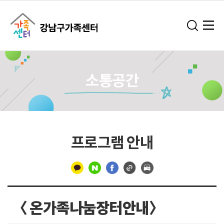
소통공간
프로그램 안내
구
분
〈 온가족나눔장터안내〉
선