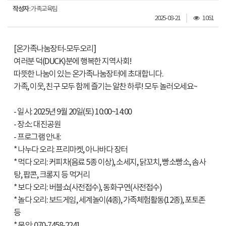
작성자
: 가족교육팀
조
2025-08-21
1061
회
수
[온가족나눔장터-모두오리]
여러분 덕(DUCK)분에 행복한 지역사회!
따뜻한 나눔이 있는 온가족나눔장터에 초대합니다.
가족, 이웃, 친구 모두 함께 즐기는 알찬 하루! 모두 놀러오세요~
- 일시: 2025년 9월 20일(토) 10:00~14:00
- 장소: 대진공원
- 프로그램 안내:
* 나누다 오리: 프리마켓, 아나바다 장터
* 먹다 오리: 커피차(음료 5종 이상), 소세지, 닭꼬치, 빵소빵소, 솜사
탕, 팝콘, 크롱지 등 먹거리
* 보다 오리: 버블쇼(사전접수), 동화구연(사전접수)
* 놀다 오리: 보드게임, 세계놀이(4종), 가족체험활동(12종), 포토존
등
* 문의: 070-7458-2241