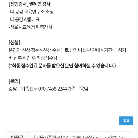
[진행강사] 권혜연 강사
-더 공감 교육연구소 소장
-더 공감 A랩 대표
-서울시교육청 위촉강사
[신청]
온라인 신청 접수 > 신청 순서대로 참가비 납부 안내 > 기간 내 참가
비 납부 확인 후 최종접수됨
(*최종 접수완료 문자를 받으신 분만 참여하실 수 있습니다.)
[문의]
강남구가족센터 070-7458-2244 가족교육팀
목록
다
[서울가족학교] 아동기 부모교실 (w. 도곡정보문화도서관)