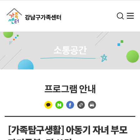
소통공간
프로그램 안내
구
분
[가족탐구생활] 아동기 자녀 부모
선