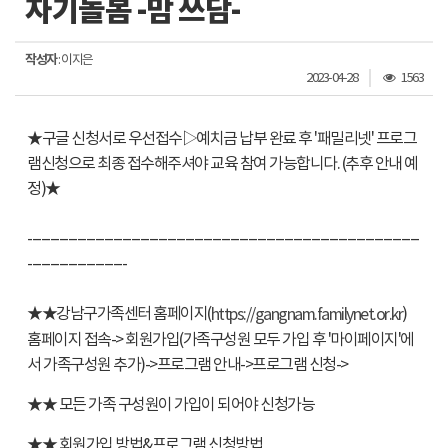
자기돌봄 -맘 쓰담-
작성자
: 이지은
조
2023-04-28
1563
회
수
★구글 신청서로 우선접수▷예치금 납부 완료 후 '패밀리넷' 프로그
램신청으로 최종 접수해주셔야 교육 참여 가능합니다. (추후 안내 예
정)★
---------------------------------------------------------------------------------------
----------------------
★★강남구가족센터 홈페이지(
)
https://gangnam.familynet.or.kr
홈페이지 접속-> 회원가입(가족구성원 모두 가입 후 '마이페이지'에
서 가족구성원 추가)->프로그램 안내->프로그램 신청->
★★ 모든 가족 구성원이 가입이 되어야 신청가능
★★ 회원가입 방법&프로그램 신청방법