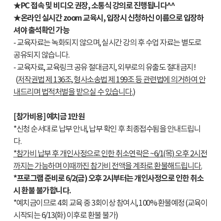
★PC 접속 및 비디오 권장, 소통식 강의로 진행됩니다^^
★온라인 실시간 zoom 교육시, 입장시 신청하신 이름으로 입장하
셔야 출석확인 가능
- 교육자료는 녹화되지 않으며, 실시간 강의 후 수업 자료는 별도로
공유되지 않습니다.
- 교육자료, 교육링크 공유 절대금지, 외부로의 유출도 절대금지!
(
저작권법 제 136조, 형사소송법 제 199조 등 관련법에 의거하여 안
내드리며 법적처벌을 받으실 수 있습니다.
)
[참가비용] 예치금 1만원
*신청 순서대로 납부 안내, 납부 확인 후 최종접수됨을 안내드립니
다.
*참가비 납부 후 개인사정으로 인한 취소연락은 ~6/1(목) 오후 2시전
까지는 가능하며 이때까진 참가비 전액을 계좌로 환불해드립니다.
*프로그램 준비로 6/2(금) 오후 2시부터는 개인사정으로 인한 취소
시 환불 불가합니다.
*예치금이므로 4회 교육 중 3회이상 참여시, 100% 환불예정 (교육이
시작되는 6/13(화) 이후로 환불 불가)