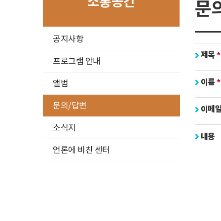
소통공간
문
구
공지사항
분
제목
선
프로그램 안내
이름
앨범
문의/답변
이메일
소식지
내용
언론에 비친 센터