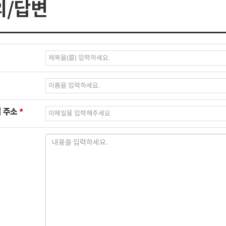
의/답변
필
수
입
필
력
수
입
필
 주소
력
수
입
력