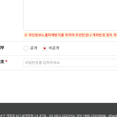
※ 개인정보노출피해방지를 위하여 주민번호나 계좌번호 등의 개
여부
공개
비공개
필
번호
수
입
력
개포로 617-8(개포동 14-2) TEL : 02-3412-2222 FAX : 070-7469-2223 EMAIL : kfwcl