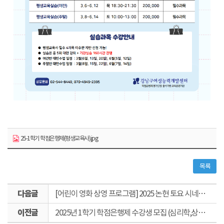
25-1학기 학점은행제(평생교육사).jpg
목록
다
[어린이 영화 상영 프로그램] 2025 논현 토요 시네마(2월)
음
이
글
2025년 1학기 학점은행제 수강생 모집 (심리학,상담학,평생교육사)
전