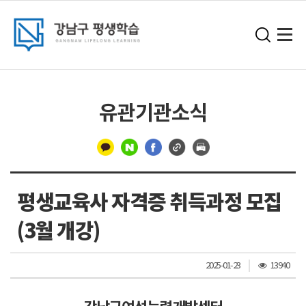
유관기관소식
구
분
평생교육사 자격증 취득과정 모집
선
(3월 개강)
조
2025-01-23
13940
회
수