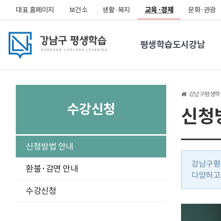
대표 홈페이지
보건소
생활·복지
교육·경제
문화·관광
평생학습도시강남
강남구평생학
수강신청
신청
구
신청방법 안내
분
강남구평
선
환불·감면 안내
다양하고
수강신청