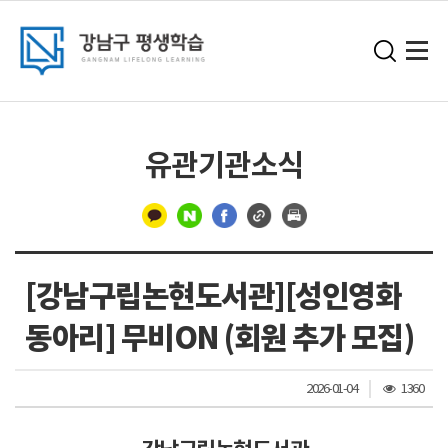
유관기관소식
구
분
[강남구립논현도서관][성인영화
선
동아리] 무비ON (회원 추가 모집)
조
2026-01-04
1360
회
수