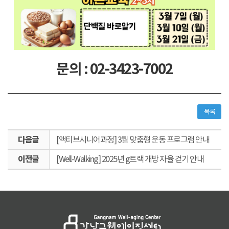
문의 : 02-3423-7002
목록
다
[액티브시니어과정] 3월 맞춤형 운동 프로그램 안내
음
이
글
[Well-Walking] 2025년 g트랙 개방 자율 걷기 안내
전
글