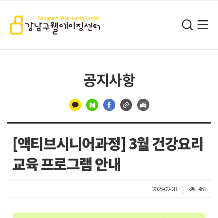
공지사항
구
분
[액티브시니어과정] 3월 건강요리
선
교육 프로그램 안내
조
2025-02-28
461
회
수