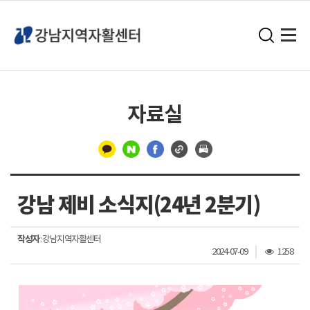
자료실
구
분
강남 제비 소식지(24년 2분기)
선
작성자
: 강남지역자활센터
조
2024-07-09
1258
회
수