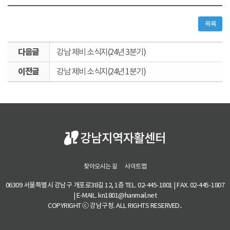
목록
다
강남 제비 소식지(24년 3분기)
음
이
글
강남 제비 소식지(24년 1분기)
전
글
찾아오시는 길
사이트맵
06309 서울특별시 강남구 개포로38길 12, 1층 TEL. 02-445-1801 | FAX. 02-445-1807
| E-MAIL. kn1801@hanmail.net
COPYRIGHT ⓒ 강남구청. ALL RIGHTS RESERVED..