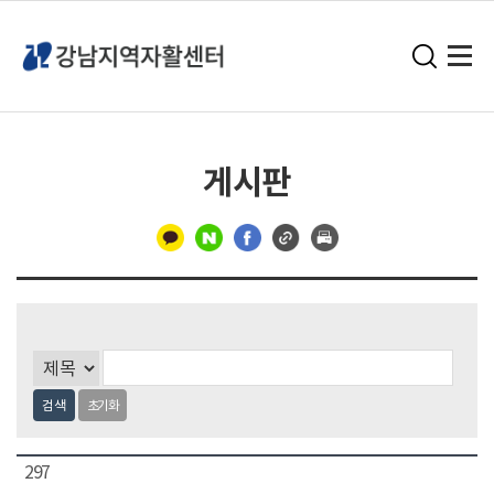
게시판
구
분
선
검색
초기화
297