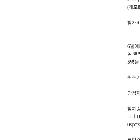
(개포
참가비
-------
6월에
놀 권
5명을
퀴즈기간
당첨자 
참여
크: ht
usp=s