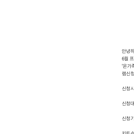
안녕하
6월 프
'온가
램신청
신청시
신청대
신청기
키트수령