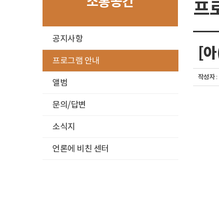
소통공간
프
구
공지사항
분
[아
선
프로그램 안내
작성자
:
앨범
문의/답변
소식지
언론에 비친 센터