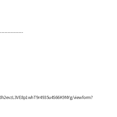
----------------
BUdh2evzL3VE8p1whT9r4935u4S66K9NYg/viewform?