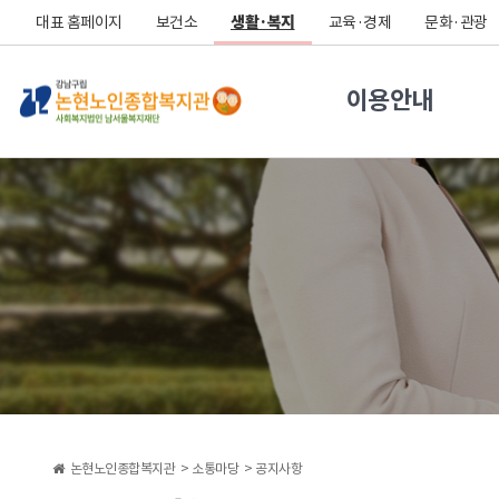
대표 홈페이지
보건소
생활·복지
교육·경제
문화·관광
이용안내
논현노인종합복지관 >
소통마당 >
공지사항