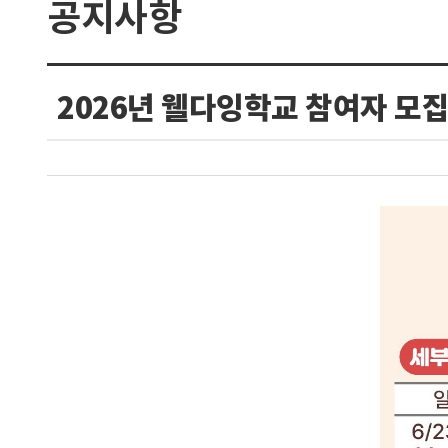
공지사항
구
분
2026년 웰다잉학교 참여자 모
선