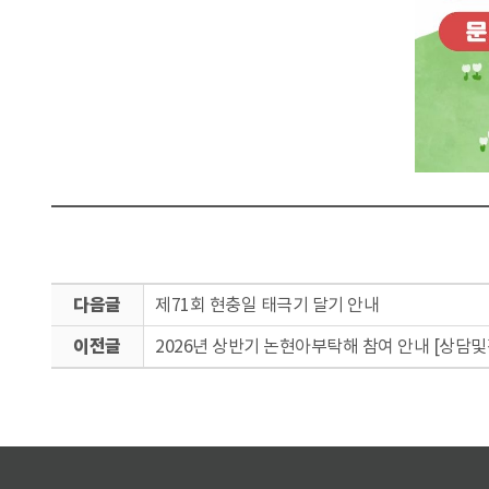
다
제71회 현충일 태극기 달기 안내
음
이
글
2026년 상반기 논현아부탁해 참여 안내 [상
전
글