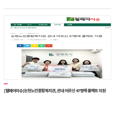
[웰페어이슈]논현노인종합복지관, 관내 어르신 47명에 쿨매트 지원