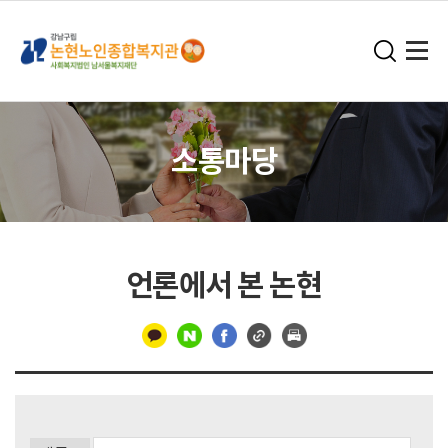
소통마당
언론에서 본 논현
구
분
선