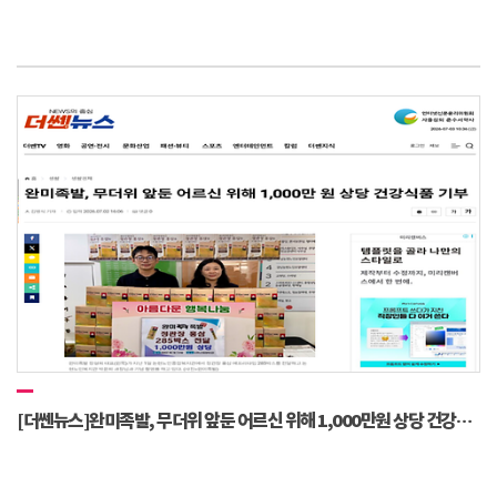
[더쎈뉴스]완미족발, 무더위 앞둔 어르신 위해 1,000만원 상당 건강식품 기부