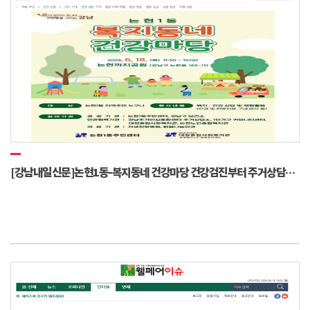
[강남내일신문]논현1동-복지동네 건강마당 건강검진부터 주거상담까지