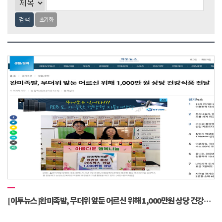
검색
초기화
[이투뉴스]완미족발, 무더위 앞둔 어르신 위해 1,000만원 상당 건강식품 전달