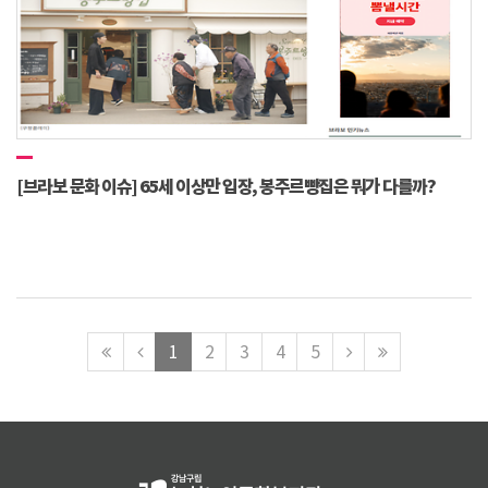
[브라보 문화 이슈] 65세 이상만 입장, 봉주르빵집은 뭐가 다를까?
맨
이
다
맨
1
2
3
4
5
처
전
음
마
음
페
페
지
페
이
이
막
이
지
지
페
지
로
로
이