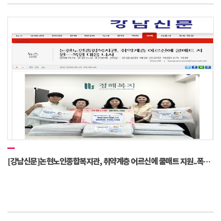
[강남신문]논현노인종합복지관, 취약계층 어르신에 쿨매트 지원..폭염 대응 나서