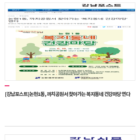
[강남포스트]논현1동, 까치공원서 찾아가는 복지동네 건강마당 연다