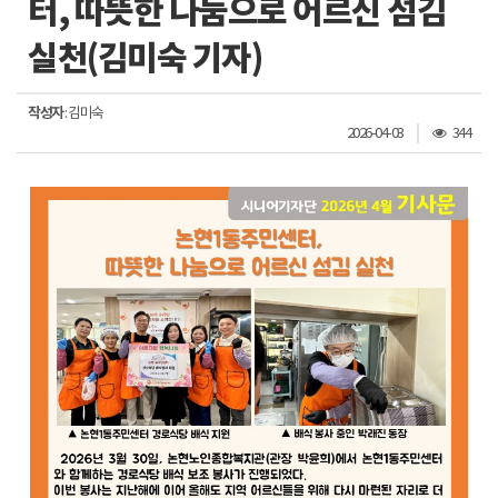
터, 따뜻한 나눔으로 어르신 섬김
실천(김미숙 기자)
작성자
: 김미숙
조
2026-04-03
344
회
수