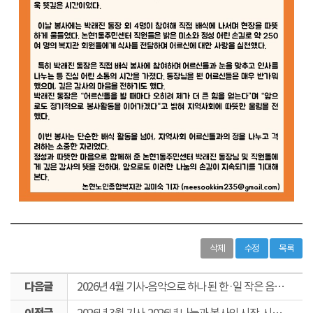
삭제
수정
목록
다
2026년 4월 기사-음악으로 하나 된 한·일 작은 음악회(정은조 기자)
음
이
글