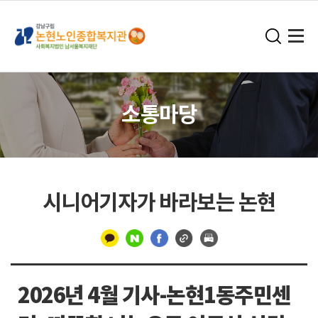
소통마당
시니어기자가 바라보는 논현
구
분
2026년 4월 기사-논현1동주민센
선