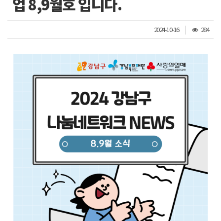
업 8,9월호 입니다.
조
2024-10-16
284
회
수