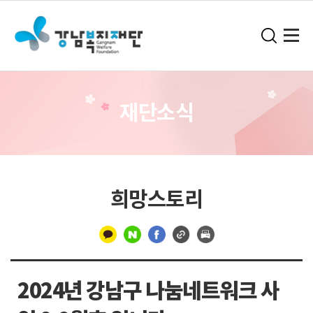
재단소식
희망스토리
구
분
2024년 강남구 나눔네트워크 사
선