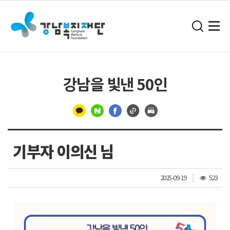
강남을 빛낸 50인
구
분
기부자 이의신 님
선
조
2025-09-19
523
회
수