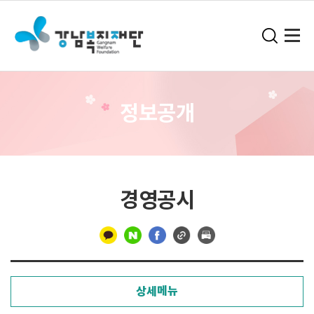
정보공개
경영공시
구
분
상세메뉴
선