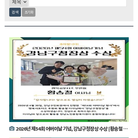
검색
초기화
2026년 제54회 어버이날 기념, 강남구청장상 수상 [황송철 이사님]