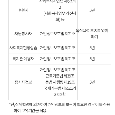
사회복지사업법 제6조의
2
후원자
5년
(사회복지업무의 전자
화) 등
목적달성 후 지체없이
자원봉사자
개인정보보호법 제21조
파기
사회복지현장실습
개인정보보호법 제21조
5년
복지관 이용자
개인정보보호법 제21조
5년
개인정보보호법 제21조
근로기준법 제39조
종사자정보
동법 시행령 제19조
5년
국세기본법 제85조의
3 제2항
*단, 상위법령에 의거하여 개인정보의 보관이 필요한 경우 이를 적용
하여 보유기간을 적용.