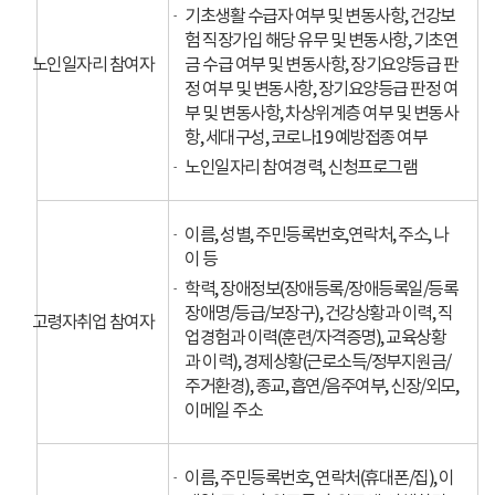
기초생활 수급자 여부 및 변동사항, 건강보
험 직장가입 해당 유무 및 변동사항, 기초연
노인일자리 참여자
금 수급 여부 및 변동사항, 장기요양등급 판
정 여부 및 변동사항, 장기요양등급 판정 여
부 및 변동사항, 차상위계층 여부 및 변동사
항, 세대구성, 코로나19 예방접종 여부
노인일자리 참여경력, 신청프로그램
이름, 성별, 주민등록번호,연락처, 주소, 나
이 등
학력, 장애정보(장애등록/장애등록일/등록
장애명/등급/보장구), 건강상황과 이력, 직
고령자취업 참여자
업경험과 이력(훈련/자격증명), 교육상황
과 이력), 경제상황(근로소득/정부지원금/
주거환경), 종교, 흡연/음주여부, 신장/외모,
이메일 주소
이름, 주민등록번호, 연락처(휴대폰/집), 이