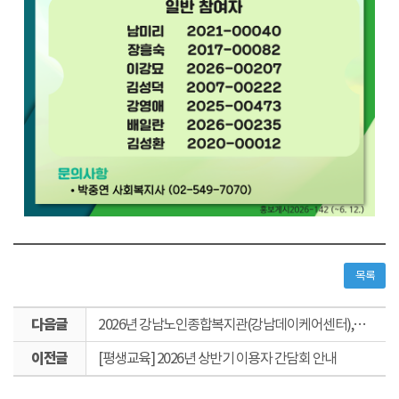
목록
다
2026년 강남노인종합복지관(강남데이케어센터), 강남실버센터 급식자재 납품업체 선정 결과 안내
음
이
글
[평생교육] 2026년 상반기 이용자 간담회 안내
전
글