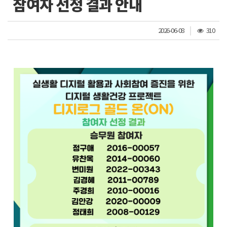
참여자 선정 결과 안내
조
2026-06-08
310
회
수