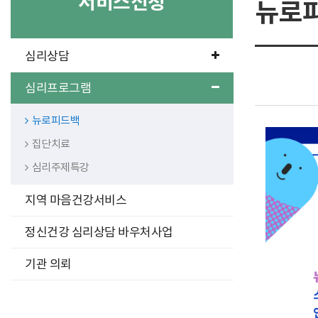
서비스신청
뉴로
구
심리상담
분
선
심리프로그램
뉴로피드백
집단치료
심리주제특강
지역 마음건강서비스
정신건강 심리상담 바우처사업
기관 의뢰