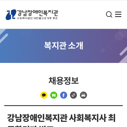
복지관 소개
채용정보
구
분
강남장애인복지관 사회복지사 최
선