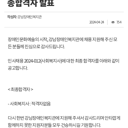
종합격자 발표
작성자
: 강남장애인복지관
조
2024-04-24
754
회
수
장애인문화예술의 시작, 강남장애인복지관에 채용 지원해 주신 모
든 분들께 진심으로 감사드립니다.
인사채용 2024-012(사회복지사)에 대한 최종 합격자를 아래와 같이
공고합니다.
< 최종합격자 >
- 사회복지사 : 적격자없음
다시 한번 강남장애인복지관에 지원해 주셔서 감사드리며 안타깝게
함께하지 못한 지원자분들 모두 건승하시길 기원합니다.