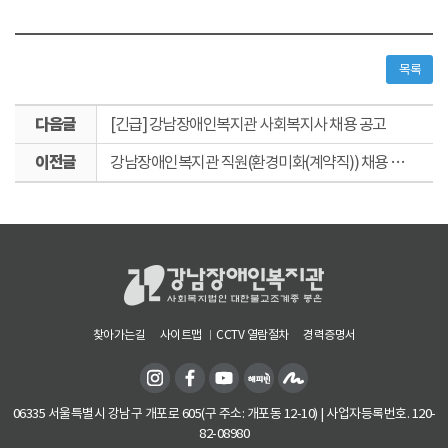
목록
다
[긴급] 강남장애인복지관 사회복지사 채용 공고
음
이
글
강남장애인복지관 직원(환경미화(계약직)) 채용 재공고(수시모집)
전
글
찾아가는길
사이트맵
CCTV 열람절차
경력증명서
06335 서울특별시 강남구 개포로 605(구 주소: 개포동 12-10) | 사업자등록번호. 120-
82-08980