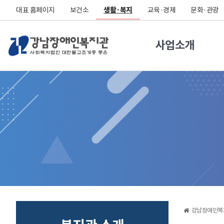
대표 홈페이지
보건소
생활·복지
교육·경제
문화·관광
사업소개
강남장애인복