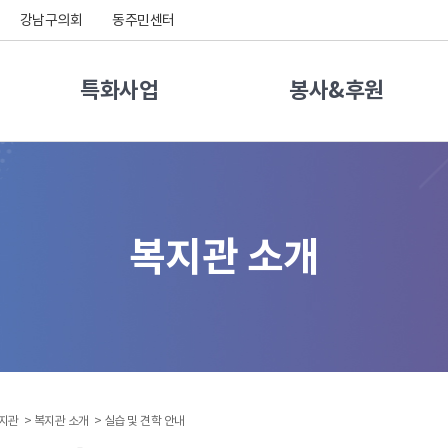
강남구의회
동주민센터
특화사업
봉사&후원
복지관 소개
지관 >
복지관 소개 >
실습 및 견학 안내