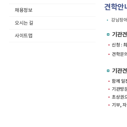
견학안
채용정보
강남장애
오시는 길
기관견
사이트맵
신청 :
견학문의
기관견
함께 일
기관방문
초상권으
기부, 