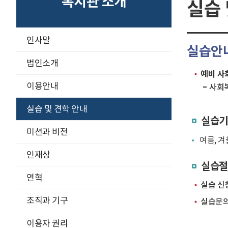
복지관 소개
실습 
구
인사말
실습안
분
선
법인소개
예비 사
이용안내
사회복
실습 및 견학 안내
실습기
미션과 비전
여름, 겨
인재상
실습절
연혁
실습 신
조직과 기구
실습문의
이용자 권리