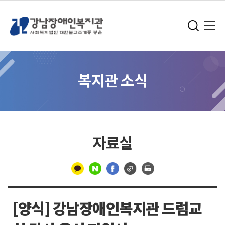
복지관 소식
자료실
구
분
[양식] 강남장애인복지관 드럼교
선