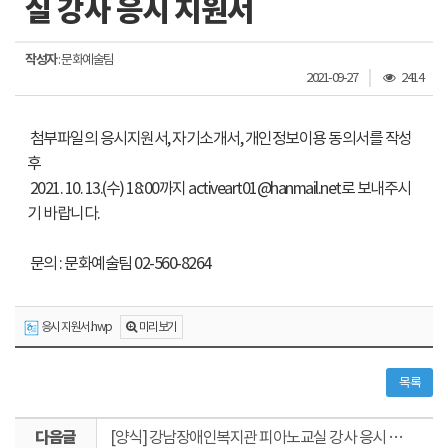
실 강사 응시 지원서
작성자
: 문화예술팀
조
2021-09-27
2414
회
수
첨부파일의 응시지원서, 자기소개서, 개인정보이용 동의서를 작성
후
2021. 10. 13.(수) 18:00까지 activeart01@hanmail.net로 보내주시
기 바랍니다.
문의 : 문화예술팀 02-560-8264
미리보기
응시 지원서.hwp
목록
다
[양식] 강남장애인복지관 피아노교실 강사 응시 지원서