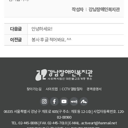
제
주
작성자
l
강남장애인복지관
렌
터
다
안녕하세요!
,
카
음
이
제
글
봉사 후 글 적어봐요.. ^^
전
주
글
도
렌
터
,
카
마
케
찾아가는길
사이트맵
CCTV 열람절차
경력증명서
팅
키
드
06335 서울특별시 강남구 개포로 605(구 주소: 개포동 12-10) | 사업자등록번호. 120-
82-08980
TEL. 02-445-8006 | FAX. 02-445-7010 | E-MAIL. activeart@hanmail.net