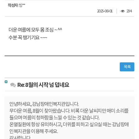
작성자
: 방**
조
2025-08-01
234
회
수
더운 여름에 모두 몸 조심 ~ ^^
수분 꼭 챙기기요 ~~~
제
주
렌
목록
트
,
카
Re: 8월의 시작 넘 덥네요
제
주
안녕하세요, 강남장애인복지관입니다.
도
무더운 여름, 8월이 찾아왔습니다. 비록 더운 날씨지만 매미 소리를
렌
들으며 여름의 청하함을 느낄 수 있는 것 같습니다.
트
온열질환에 항상 유의하시고, 더위를 피하고 싶으실 때는 강남장애
,
카
인복지관을 이용해 주세요.
감사합니다.