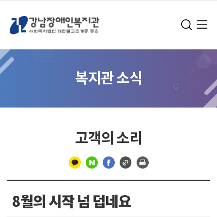
복지관 소식
고객의 소리
구
분
8월의 시작 넘 덥네요
선