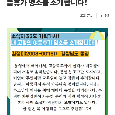
름휴가 명소를 소개합니다!
조
2023-07-14
845
회
수