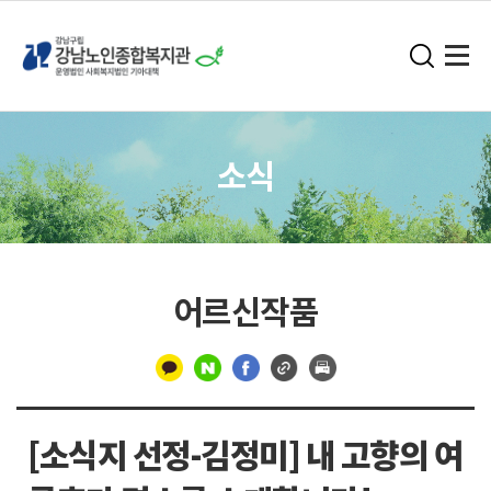
소식
어르신작품
구
분
[소식지 선정-김정미] 내 고향의 여
선