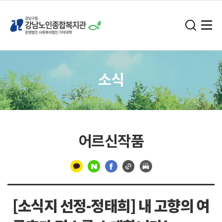
소식
어르신작품
구
분
[소식지 선정-정태희] 내 고향의 여
선