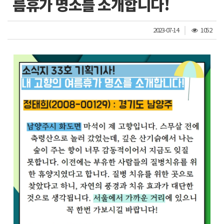
름휴가 명소를 소개합니다!
조
2023-07-14
1052
회
수