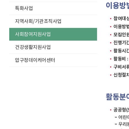
이용방
특화사업
참여대상
지역사회/기관조직사업
이용방법
사회참여지원사업
모집인원
진행기간
건강생활지원사업
활동시간
활동비 
압구정데이케어센터
구비서류
신청절차
활동분
공공형(
어린이
우리