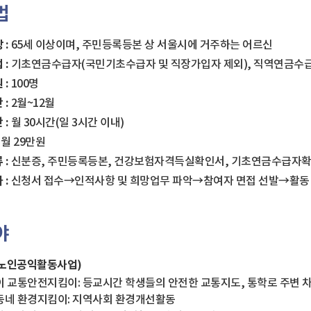
법
 :
65세 이상이며, 주민등록등본 상 서울시에 거주하는 어르신
 :
기초연금수급자(국민기초수급자 및 직장가입자 제외), 직역연금수급
 :
100명
 :
2월~12월
 :
월 30시간(일 3시간 이내)
:
월 29만원
 :
신분증, 주민등록등본, 건강보험자격득실확인서, 기초연금수급자
 :
신청서 접수→인적사항 및 희망업무 파악→참여자 면접 선발→활동
야
노인공익활동사업)
 교통안전지킴이: 등교시간 학생들의 안전한 교통지도, 통학로 주변 
동네 환경지킴이: 지역사회 환경개선활동