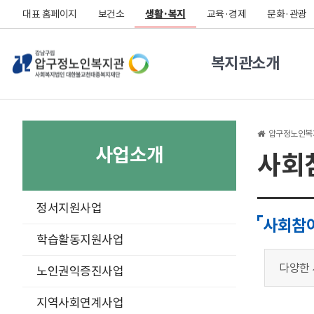
대표 홈페이지
보건소
생활·복지
교육·경제
문화·관광
복지관소개
압구정노인복
사업소개
사회
구
정서지원사업
분
사회참
선
학습활동지원사업
다양한 
노인권익증진사업
지역사회연계사업