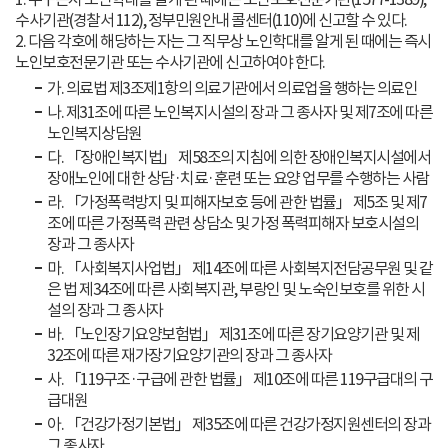
수사기관(경찰서 112), 정부민원안내 콜센터(110)에 신고할 수 있다.
2. 다음 각호에 해당하는 자는 그 직무상 노인학대를 알게 된 때에는 즉시
노인보호전문기관 또는 수사기관에 신고하여야 한다.
가. 의료법 제3조제1항의 의료기관에서 의료업을 행하는 의료인
나. 제31조에 따른 노인복지시설의 장과 그 종사자 및 제7조에 따른
노인복지상담원
다. 「장애인복지법」 제58조의 지침에 의한 장애인복지시설에서
장애노인에 대한 상담·치료·훈련 또는 요양 업무를 수행하는 사람
라. 「가정폭력방지 및 피해자보호 등에 관한 법률」 제5조 및 제7
조에 따른 가정폭력 관련 상담소 및 가정 폭력피해자 보호시설의
장과 그 종사자
마. 「사회복지사업법」 제14조에 따른 사회복지전담공무원 및 같
은 법 제34조에 따른 사회복지관, 부랑인 및 노숙인보호를 위한 시
설의 장과 그 종사자
바. 「노인장기요양보험법」 제31조에 따른 장기요양기관 및 제
32조에 따른 재가장기요양기관의 장과 그 종사자
사. 「119구조·구급에 관한 법률」 제10조에 따른 119구급대의 구
급대원
아. 「건강가정기본법」 제35조에 따른 건강가정지원센터의 장과
그 종사자