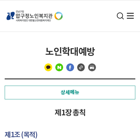
노인학대예방
구
분
상세메뉴
선
제1장 총칙
제1조 (목적)