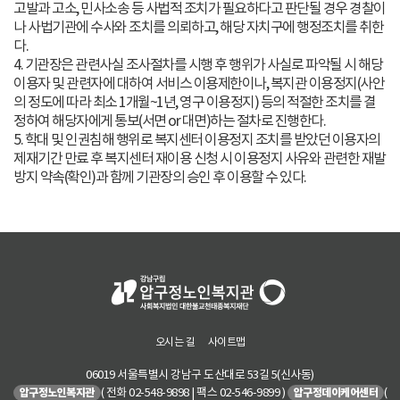
고발과 고소, 민사소송 등 사법적 조치가 필요하다고 판단될 경우 경찰이
나 사법기관에 수사와 조치를 의뢰하고, 해당 자치구에 행정조치를 취한
다.
4. 기관장은 관련사실 조사절차를 시행 후 행위가 사실로 파악될 시 해당
이용자 및 관련자에 대하여 서비스 이용제한이나, 복지관 이용정지(사안
의 정도에 따라 최소 1개월~1년, 영구 이용정지) 등의 적절한 조치를 결
정하여 해당자에게 통보(서면 or 대면)하는 절차로 진행한다.
5. 학대 및 인권침해 행위로 복지센터 이용정지 조치를 받았던 이용자의
제재기간 만료 후 복지센터 재이용 신청 시 이용정지 사유와 관련한 재발
방지 약속(확인)과 함께 기관장의 승인 후 이용할 수 있다.
오시는 길
사이트맵
06019 서울특별시 강남구 도산대로 53길 5(신사동)
( 전화 02-548-9898 | 팩스 02-546-9899 )
(
압구정노인복지관
압구정데이케어센터