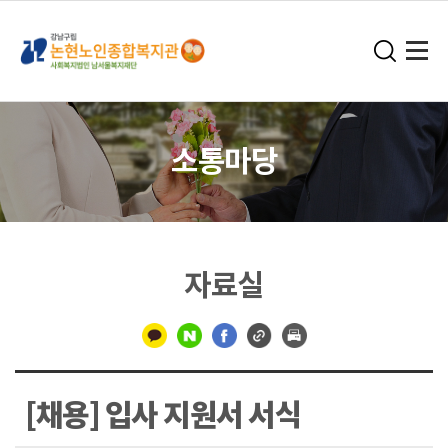
소통마당
자료실
구
분
[채용] 입사 지원서 서식
선