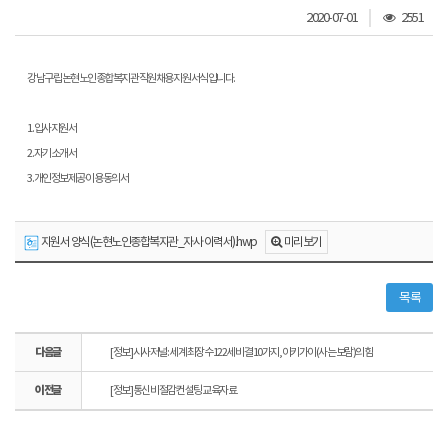
조
2020-07-01
2551
회
수
강남구립 논현노인종합복지관 직원채용 지원 서식입니다.
1. 입사지원서
2. 자기소개서
3. 개인정보제공 이용 동의서
미리보기
지원서 양식(논현노인종합복지관_자사 이력서).hwp
목록
다
[정보] 시사저널 : 세계 최장수 122세 비결 10가지, 이키가이(사는 보람)의 힘
음
이
글
[정보] 통신비 절감 컨설팅 교육자료
전
글