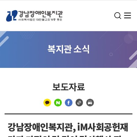
복지관 소식
보도자료
구
분
강남장애인복지관, iM사회공헌재
선