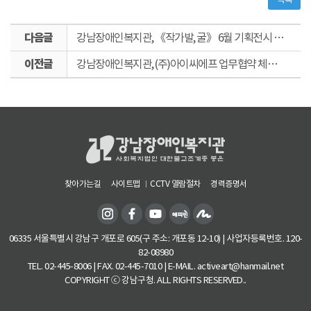
다
강남장애인복지관, 《작가발, 굴》 6월 기획전시 개최_에이블뉴스 외 8곳
음
이
글
강남장애인복지관, (주)아이씨에프 업무협약 체결_시사타임즈 외 9곳
전
글
찾아가는길
사이트맵
CCTV 열람절차
경력증명서
06335 서울특별시 강남구 개포로 605(구 주소: 개포동 12-10) | 사업자등록번호. 120-
82-08980
TEL. 02-445-8006 | FAX. 02-445-7010 | E-MAIL. activeart@hanmail.net
COPYRIGHT ⓒ 강남구청. ALL RIGHTS RESERVED..