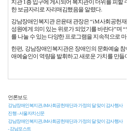
지관
1
층 입구에 게시되어 복지관이 더위를 피할 수
한 보금자리로 자리매김했음을 알렸다
.
강남장애인복지관 은윤태 관장은
“iM
사회공헌재단
성원에게 의미 있는 위로가 되었기를 바란다
”
며
“
앞
를 나눌 수 있는 다양한 프로그램을 지속적으로 마
한편
,
강남장애인복지관은 장애인의 문화예술 참여를
애예술인이 역량을 발휘하고 새로운 가치를 만들어갈
언론보도
강남장애인복지관, iM사회공헌재단과 가정의 달 맞이 감사행사
진행 - 서울자치신문
강남장애인복지관, iM사회공헌재단과 가정의 달 맞이 감사행사
- 강남포스트