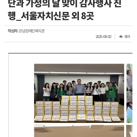
단과 가정의 달 맞이 감사행사 진
행_서울자치신문 외 8곳
작성자
: 강남장애인복지관
조
2025-06-02
659
회
수