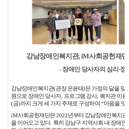
강남장애인복지관
, iM
사회공헌재단과
-
장애인 당사자의 심리
·
정
강남장애인복지관
(
관장 은윤태
)
은 가정의 달을 
원으로 장애인 당사자
,
프로그램 강사
,
복지관 이용
(
금
)
까지 크게 세 가지 주제로 구성하여
“
마음을 잇
iM
사회공헌재단은
2022
년부터 강남장애인복지관에
을 이어오고 있다
.
특히 강남구 지역사회 내 장애인