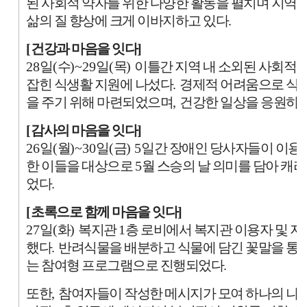
된 사회적 약자를 위한 다양한 활동을 펼치며 지역
삶의 질 향상에 크게 이바지하고 있다
.
[
건강과 마음을 잇다
]
28
일
(
수
)~29
일
(
목
)
이틀간 지역 내 소외된 사회적
잡힌 식생활 지원에 나섰다
.
경제적 어려움으로 식생
을 주기 위해 마련되었으며
,
건강한 일상을 응원하고
[
감사의 마음을 잇다
]
26
일
(
월
)~30
일
(
금
) 5
일간 장애인 당사자들이 이용하
한 이들을 대상으로
5
월 스승의 날 의미를 담아 캐
었다
.
[
초록으로 함께 마음을 잇다
]
27
일
(
화
)
복지관
1
층 로비에서 복지관 이용자 및 
했다
.
반려식물을 배분하고 식물에 담긴 꽃말을 통
는 참여형 프로그램으로 진행되었다
.
또한
,
참여자들이 작성한 메시지가 모여 하나의 나