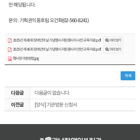
만 해당됩니다.
문의 : 기획권익옹호팀 오건화(02-560-8241)
미리보기
2025년 제 45회 장애인의 날 기념행사 자원봉사자 사전 교육 자료.pdf
미리보기
2025년 제 45회 장애인의 날 기념행사 자원봉사자 안전 교육 자료.pdf
행사장 이동방법.jpg
목록
다
다음글이 없습니다.
음
이
글
[양식] 기관방문 신청서
전
글