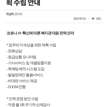
획 수립 안내
작성자
: 관리자
조
2022-03-02
2411
회
수
코로나
19
확산에 따른 복지관 대응 전략 요약
* 업무의 지속성을 위한 계획 수립
- 전화상담
- 응급상황 모니터링
- 가사서비스 및 개별맞춤지원
- 목욕탕 예약 시스템 도입
- 발달장애인 돌봄서비스
- 비대면 서비스 제공
- ZOOM 진행
* 인력 운영 방안 수립
- 직원 월 1회 주기적 선제검사