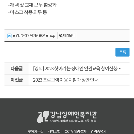
- 재택 및 교대 근무 활성화
- 마스크 착용 의무 등
미리보기
★ 강남장애인복지관 BCP ★.hwp
목록
다
[양식] 2023 찾아가는 장애인 인권교육 참여신청서 및 자기소개서
음
이
글
2023 프로그램 이용 지침 개정안 안내
전
글
찾아가는길
사이트맵
CCTV 열람절차
경력증명서