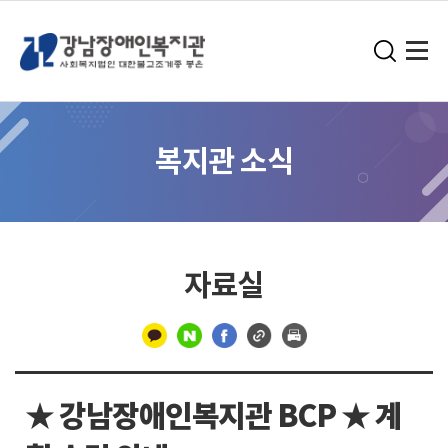
복지관 소식
자료실
구
분
★ 강남장애인복지관 BCP ★ 계
선