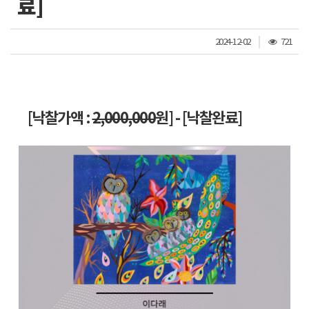
료]
조
2024-12-02
721
회
수
[낙찰가액 :
2,000,000
원] - [낙찰완료]