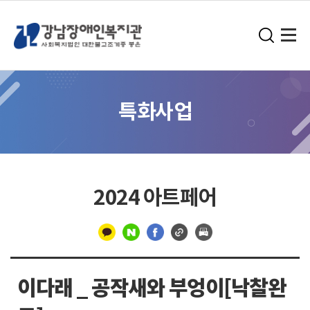
특화사업
2024 아트페어
구
분
이다래 _ 공작새와 부엉이[낙찰완
선