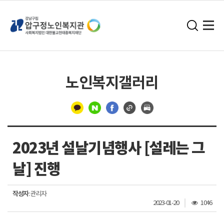
노인복지갤러리
구
분
2023년 설날기념행사 [설레는 그
선
날] 진행
작성자
: 관리자
조
2023-01-20
1046
회
수