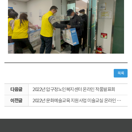
목록
다
2022년 압구정노인복지센터 온라인 작품발표회
음
이
글
2022년 문화예술교육 지원사업 미술교실 온라인 전시회
전
글