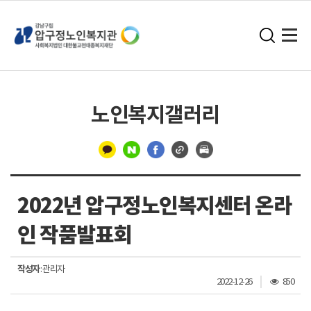
노인복지갤러리
구
분
2022년 압구정노인복지센터 온라
선
인 작품발표회
작성자
: 관리자
조
2022-12-26
850
회
수