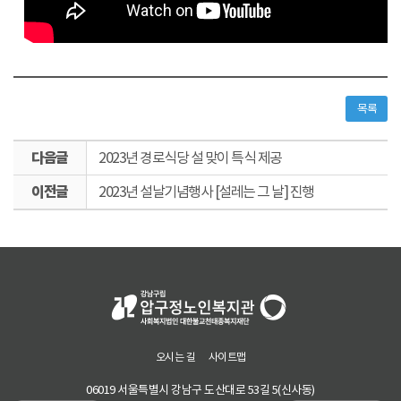
목록
다
2023년 경로식당 설 맞이 특식 제공
음
이
글
2023년 설날기념행사 [설레는 그 날] 진행
전
글
오시는 길
사이트맵
06019 서울특별시 강남구 도산대로 53길 5(신사동)