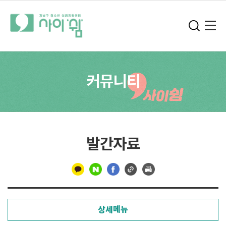
커뮤니티
발간자료
구
분
상세메뉴
선